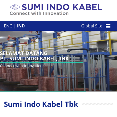
Skip to content
TENTANG KAMI
ENG
|
IND
Global Site
PRODUK KAMI
PERUSAHAAN
SELAMAT DATANG
PT. SUMI INDO KABEL, TBK
KONTAK
Connect with Innovation
Sumi Indo Kabel Tbk