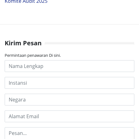
Komite Audit 2025
Kirim Pesan
Permintaan penawaran Di sini.
Nameeeee
Company
Country
Email Address
Comments